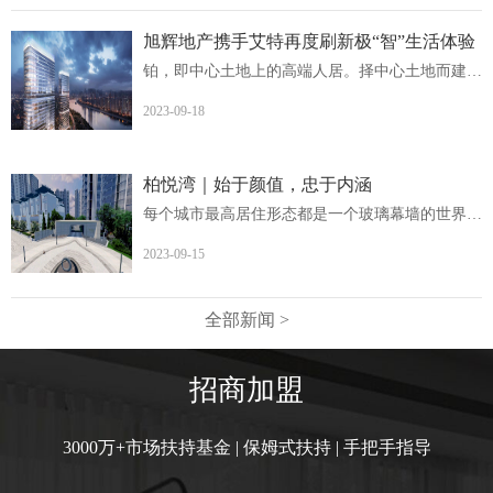
旭辉地产携手艾特再度刷新极“智”生活体验
铂，即中心土地上的高端人居。择中心土地而建，非核心地段...
2023-09-18
柏悦湾｜始于颜值，忠于内涵
每个城市最高居住形态都是一个玻璃幕墙的世界柏悦湾英德首...
2023-09-15
全部新闻 >
招商加盟
3000万+市场扶持基金 | 保姆式扶持 | 手把手指导