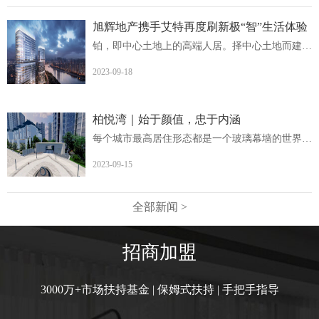
旭辉地产携手艾特再度刷新极“智”生活体验
铂，即中心土地上的高端人居。择中心土地而建，非核心地段...
2023-09-18
柏悦湾｜始于颜值，忠于内涵
每个城市最高居住形态都是一个玻璃幕墙的世界柏悦湾英德首...
2023-09-15
全部新闻 >
招商加盟
3000万+市场扶持基金 | 保姆式扶持 | 手把手指导