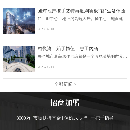
旭辉地产携手艾特再度刷新极“智”生活体验
铂，即中心土地上的高端人居。择中心土地而建，非核心地段...
2023-09-18
柏悦湾｜始于颜值，忠于内涵
每个城市最高居住形态都是一个玻璃幕墙的世界柏悦湾英德首...
2023-09-15
全部新闻 >
招商加盟
3000万+市场扶持基金 | 保姆式扶持 | 手把手指导