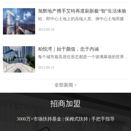
旭辉地产携手艾特再度刷新极“智”生活体验
铂，即中心土地上的高端人居。择中心土地而建，非核心地段...
2023-09-18
柏悦湾｜始于颜值，忠于内涵
每个城市最高居住形态都是一个玻璃幕墙的世界柏悦湾英德首...
2023-09-15
全部新闻 >
招商加盟
3000万+市场扶持基金 | 保姆式扶持 | 手把手指导