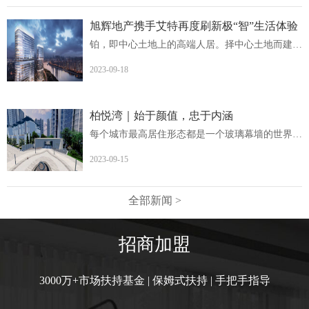
旭辉地产携手艾特再度刷新极“智”生活体验
铂，即中心土地上的高端人居。择中心土地而建，非核心地段...
2023-09-18
柏悦湾｜始于颜值，忠于内涵
每个城市最高居住形态都是一个玻璃幕墙的世界柏悦湾英德首...
2023-09-15
全部新闻 >
招商加盟
3000万+市场扶持基金 | 保姆式扶持 | 手把手指导