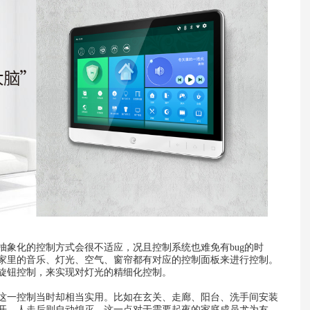
抽象化的控制方式会很不适应，况且控制系统也难免有bug的时
家里的音乐、灯光、空气、窗帘都有对应的控制面板来进行控制。
旋钮控制，来实现对灯光的精细化控制。
这一控制当时却相当实用。比如在玄关、走廊、阳台、洗手间安装
开，人走后则自动熄灭。这一点对于需要起夜的家庭成员尤为友