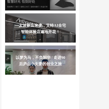
一大波新店来袭，艾特AI全宅
智能体验店遍地开花！
以梦为马，不负韶华 | 走进90
后庐山小夫妻的创业之旅