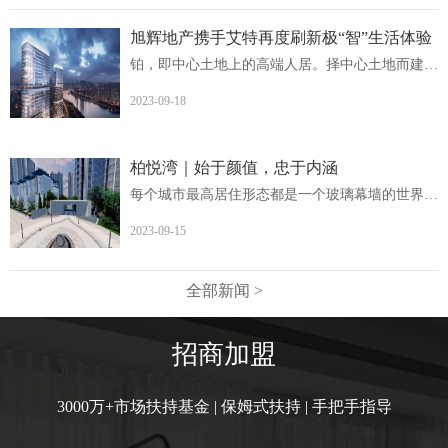
旭辉地产携手艾特再度刷新极“智”生活体验
铂，即中心土地上的高端人居。择中心土地而建，非核心地段...
2023-09-18
柏悦湾｜始于颜值，忠于内涵
每个城市最高居住形态都是一个玻璃幕墙的世界柏悦湾英德首...
2023-09-15
全部新闻 >
招商加盟
3000万+市场扶持基金 | 保姆式扶持 | 手把手指导