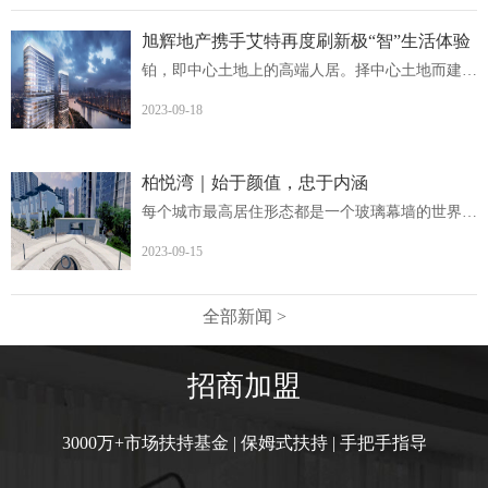
旭辉地产携手艾特再度刷新极“智”生活体验
铂，即中心土地上的高端人居。择中心土地而建，非核心地段...
2023-09-18
柏悦湾｜始于颜值，忠于内涵
每个城市最高居住形态都是一个玻璃幕墙的世界柏悦湾英德首...
2023-09-15
全部新闻 >
招商加盟
3000万+市场扶持基金 | 保姆式扶持 | 手把手指导