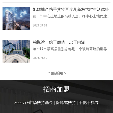
旭辉地产携手艾特再度刷新极“智”生活体验
铂，即中心土地上的高端人居。择中心土地而建，非核心地段...
2023-09-18
柏悦湾｜始于颜值，忠于内涵
每个城市最高居住形态都是一个玻璃幕墙的世界柏悦湾英德首...
2023-09-15
全部新闻 >
招商加盟
3000万+市场扶持基金 | 保姆式扶持 | 手把手指导