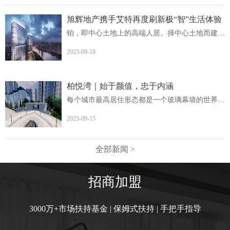
旭辉地产携手艾特再度刷新极“智”生活体验
铂，即中心土地上的高端人居。择中心土地而建，非核心地段...
2023-09-18
柏悦湾｜始于颜值，忠于内涵
每个城市最高居住形态都是一个玻璃幕墙的世界柏悦湾英德首...
2023-09-15
全部新闻 >
招商加盟
3000万+市场扶持基金 | 保姆式扶持 | 手把手指导