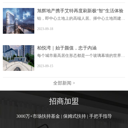
旭辉地产携手艾特再度刷新极“智”生活体验
铂，即中心土地上的高端人居。择中心土地而建，非核心地段...
2023-09-18
柏悦湾｜始于颜值，忠于内涵
每个城市最高居住形态都是一个玻璃幕墙的世界柏悦湾英德首...
2023-09-15
全部新闻 >
招商加盟
3000万+市场扶持基金 | 保姆式扶持 | 手把手指导