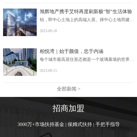
旭辉地产携手艾特再度刷新极“智”生活体验
铂，即中心土地上的高端人居。择中心土地而建，非核心地段...
2023-09-18
柏悦湾｜始于颜值，忠于内涵
每个城市最高居住形态都是一个玻璃幕墙的世界柏悦湾英德首...
2023-09-15
全部新闻 >
招商加盟
3000万+市场扶持基金 | 保姆式扶持 | 手把手指导