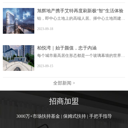
旭辉地产携手艾特再度刷新极“智”生活体验
铂，即中心土地上的高端人居。择中心土地而建，非核心地段...
2023-09-18
柏悦湾｜始于颜值，忠于内涵
每个城市最高居住形态都是一个玻璃幕墙的世界柏悦湾英德首...
2023-09-15
全部新闻 >
招商加盟
3000万+市场扶持基金 | 保姆式扶持 | 手把手指导