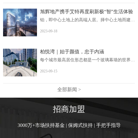
旭辉地产携手艾特再度刷新极“智”生活体验
铂，即中心土地上的高端人居。择中心土地而建，非核心地段...
2023-09-18
柏悦湾｜始于颜值，忠于内涵
每个城市最高居住形态都是一个玻璃幕墙的世界柏悦湾英德首...
2023-09-15
全部新闻 >
招商加盟
3000万+市场扶持基金 | 保姆式扶持 | 手把手指导