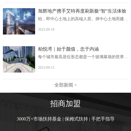
旭辉地产携手艾特再度刷新极“智”生活体验
铂，即中心土地上的高端人居。择中心土地而建，非核心地段...
2023-09-18
柏悦湾｜始于颜值，忠于内涵
每个城市最高居住形态都是一个玻璃幕墙的世界柏悦湾英德首...
2023-09-15
全部新闻 >
招商加盟
3000万+市场扶持基金 | 保姆式扶持 | 手把手指导